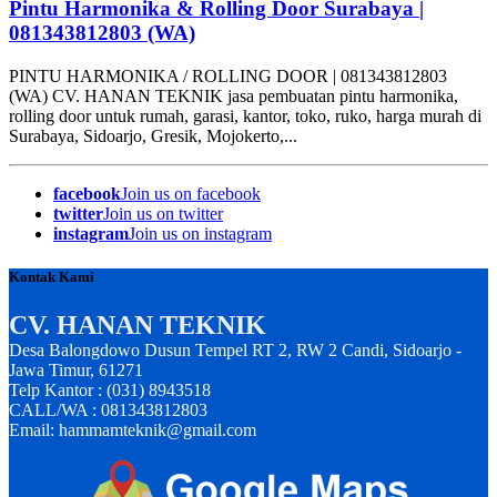
Pintu Harmonika & Rolling Door Surabaya |
081343812803 (WA)
PINTU HARMONIKA / ROLLING DOOR | 081343812803
(WA) CV. HANAN TEKNIK jasa pembuatan pintu harmonika,
rolling door untuk rumah, garasi, kantor, toko, ruko, harga murah di
Surabaya, Sidoarjo, Gresik, Mojokerto,...
facebook
Join us on facebook
twitter
Join us on twitter
instagram
Join us on instagram
Kontak Kami
CV. HANAN TEKNIK
Desa Balongdowo Dusun Tempel RT 2, RW 2 Candi, Sidoarjo -
Jawa Timur, 61271
Telp Kantor : (031) 8943518
CALL/WA : 081343812803
Email: hammamteknik@gmail.com