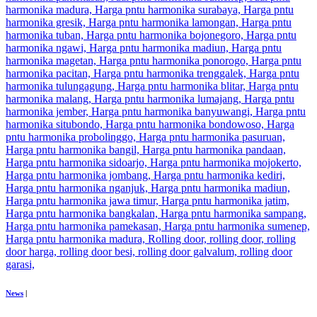
News
|