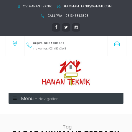
CV. HANAN TEKNIK
HAMMAMTEKNIK@GMAIL.COM
CALL/WA : 081343812803
HP/WA: 081343812803
Tlp Kantor: (031) 8943518
Menu -
Navigation
Tag: