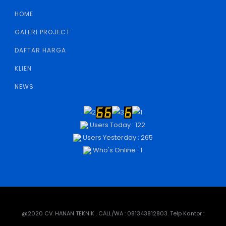
HOME
GALERI PROJECT
DAFTAR HARGA
KLIEN
NEWS
Users Today : 122
Users Yesterday : 265
Who's Online : 1
@2020 CV. HANAN TEKNIK . CALL/WA : 081343812803. Telp Kantor :