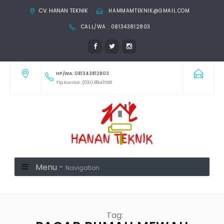
CV. HANAN TEKNIK
HAMMAMTEKNIK@GMAIL.COM
CALL/WA : 081343812803
HP/WA: 081343812803
Tlp Kantor: (031) 8943518
Menu -
Navigation
Tag: