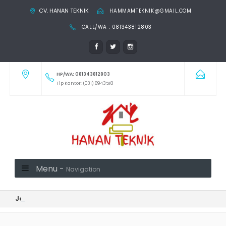
CV. HANAN TEKNIK
HAMMAMTEKNIK@GMAIL.COM
CALL/WA : 081343812803
HP/WA: 081343812803
Tlp Kantor: (031) 8943518
Menu -
Navigation
Jasa Pembuatan Teralis Jendela Surabaya | 081343812803