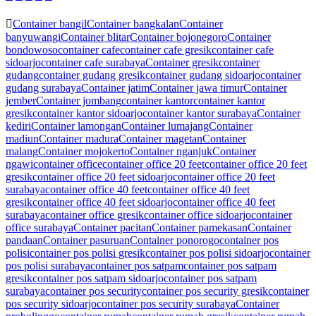
Container bangil
Container bangkalan
Container
banyuwangi
Container blitar
Container bojonegoro
Container
bondowoso
container cafe
container cafe gresik
container cafe
sidoarjo
container cafe surabaya
Container gresik
container
gudang
container gudang gresik
container gudang sidoarjo
container
gudang surabaya
Container jatim
Container jawa timur
Container
jember
Container jombang
container kantor
container kantor
gresik
container kantor sidoarjo
container kantor surabaya
Container
kediri
Container lamongan
Container lumajang
Container
madiun
Container madura
Container magetan
Container
malang
Container mojokerto
Container nganjuk
Container
ngawi
container office
container office 20 feet
container office 20 feet
gresik
container office 20 feet sidoarjo
container office 20 feet
surabaya
container office 40 feet
container office 40 feet
gresik
container office 40 feet sidoarjo
container office 40 feet
surabaya
container office gresik
container office sidoarjo
container
office surabaya
Container pacitan
Container pamekasan
Container
pandaan
Container pasuruan
Container ponorogo
container pos
polisi
container pos polisi gresik
container pos polisi sidoarjo
container
pos polisi surabaya
container pos satpam
container pos satpam
gresik
container pos satpam sidoarjo
container pos satpam
surabaya
container pos security
container pos security gresik
container
pos security sidoarjo
container pos security surabaya
Container