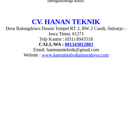
menghubungi kami.
CV. HANAN TEKNIK
Desa Balongdowo Dusun Tempel RT 2, RW 2 Candi, Sidoarjo –
Jawa Timur, 61271
Telp Kantor : (031) 8943518
CALL/WA :
081343812803
Email: hammamteknik@gmail.com
Website :
www.kanopigalvalumsurabaya.com
tags : kontainer office, kontainer kantor, kontainer cafe, kontainer rumah, kontainer pos
polisi, kontainer pos security, kontainer pos satpam, kontainer gudang, kontainer
toko, kontainer toilet, container office, container kantor, container cafe, container
rumah,
container pos polisi, container pos security, container pos satpam, container
gudang, container toko, container toilet, container office 40 feet, container office 20
feet, kontainer office surabaya, kontainer kantor surabaya, kontainer cafe surabaya,
kontainer rumah surabaya, kontainer pos polisi surabaya, kontainer pos security
surabaya, kontainer pos satpam surabaya, kontainer gudang surabaya, kontainer toko
surabaya, kontainer toilet surabaya, container office surabaya, container kantor
surabaya, container cafe surabaya, container rumah surabaya, container pos polisi
surabaya, container pos security surabaya, container pos satpam surabaya, container
gudang surabaya, container toko surabaya, container toilet surabaya, container office 40
feet surabaya, container office 20 feet surabaya, kontainer office sidoarjo, kontainer