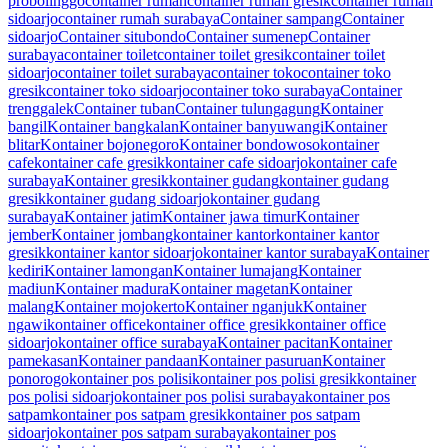
probolinggo
container rumah
container rumah gresik
container rumah
sidoarjo
container rumah surabaya
Container sampang
Container
sidoarjo
Container situbondo
Container sumenep
Container
surabaya
container toilet
container toilet gresik
container toilet
sidoarjo
container toilet surabaya
container toko
container toko
gresik
container toko sidoarjo
container toko surabaya
Container
trenggalek
Container tuban
Container tulungagung
Kontainer
bangil
Kontainer bangkalan
Kontainer banyuwangi
Kontainer
blitar
Kontainer bojonegoro
Kontainer bondowoso
kontainer
cafe
kontainer cafe gresik
kontainer cafe sidoarjo
kontainer cafe
surabaya
Kontainer gresik
kontainer gudang
kontainer gudang
gresik
kontainer gudang sidoarjo
kontainer gudang
surabaya
Kontainer jatim
Kontainer jawa timur
Kontainer
jember
Kontainer jombang
kontainer kantor
kontainer kantor
gresik
kontainer kantor sidoarjo
kontainer kantor surabaya
Kontainer
kediri
Kontainer lamongan
Kontainer lumajang
Kontainer
madiun
Kontainer madura
Kontainer magetan
Kontainer
malang
Kontainer mojokerto
Kontainer nganjuk
Kontainer
ngawi
kontainer office
kontainer office gresik
kontainer office
sidoarjo
kontainer office surabaya
Kontainer pacitan
Kontainer
pamekasan
Kontainer pandaan
Kontainer pasuruan
Kontainer
ponorogo
kontainer pos polisi
kontainer pos polisi gresik
kontainer
pos polisi sidoarjo
kontainer pos polisi surabaya
kontainer pos
satpam
kontainer pos satpam gresik
kontainer pos satpam
sidoarjo
kontainer pos satpam surabaya
kontainer pos