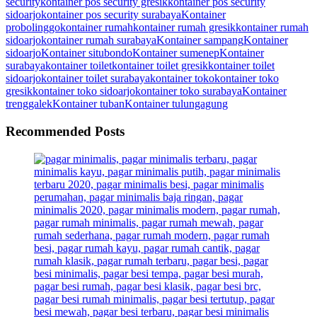
security
kontainer pos security gresik
kontainer pos security
sidoarjo
kontainer pos security surabaya
Kontainer
probolinggo
kontainer rumah
kontainer rumah gresik
kontainer rumah
sidoarjo
kontainer rumah surabaya
Kontainer sampang
Kontainer
sidoarjo
Kontainer situbondo
Kontainer sumenep
Kontainer
surabaya
kontainer toilet
kontainer toilet gresik
kontainer toilet
sidoarjo
kontainer toilet surabaya
kontainer toko
kontainer toko
gresik
kontainer toko sidoarjo
kontainer toko surabaya
Kontainer
trenggalek
Kontainer tuban
Kontainer tulungagung
Recommended Posts