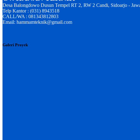
Desa Balongdowo Dusun Tempel RT 2, RW 2 Candi, Sidoarjo - Jaw
Telp Kantor : (031) 8943518
CALL/WA : 081343812803
Email: hammamteknik@gmail.com
Galeri Proyek