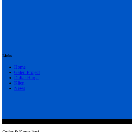
Links
Home
Galeri Project
Daftar Harga
Klien
News
@2020 CV. HANAN TEKNIK . CALL/WA : 081343812803. Telp Kan
Order & Konsultasi