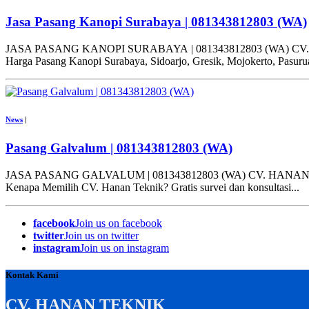
Jasa Pasang Kanopi Surabaya | 081343812803 (WA)
JASA PASANG KANOPI SURABAYA | 081343812803 (WA) CV. HANAN T
Harga Pasang Kanopi Surabaya, Sidoarjo, Gresik, Mojokerto, Pasurua
News
|
Pasang Galvalum | 081343812803 (WA)
JASA PASANG GALVALUM | 081343812803 (WA) CV. HANAN TEKNIK ko
Kenapa Memilih CV. Hanan Teknik? Gratis survei dan konsultasi...
facebook
Join us on facebook
twitter
Join us on twitter
instagram
Join us on instagram
Kontak Kami
CV. HANAN TEKNIK