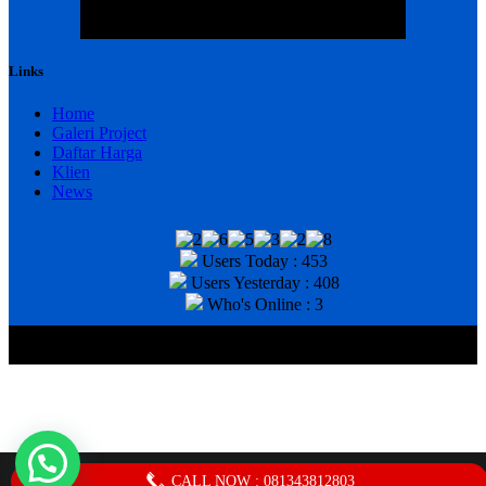
Links
Home
Galeri Project
Daftar Harga
Klien
News
Users Today : 453
Users Yesterday : 408
Who's Online : 3
@2020 CV. HANAN TEKNIK . CALL/WA : 081343812803. Telp
Kantor : (031) 8943518
CALL NOW : 081343812803