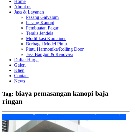
Home
About us
Jasa & Layanan
Pasang Galvalum
Pasang Kanopi
Pembuatan Pagar
Teralis Jendela
Modifikasi Kontainer
Berbagai Model Pintu
Pintu Harmonika/Rolling Door
Jasa Bangun & Renovasi
Daftar Harga
Galeri
Klien
Contact
News
biaya pemasangan kanopi baja
Tag:
ringan