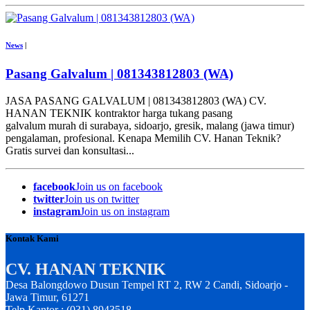
News
|
Pasang Galvalum | 081343812803 (WA)
JASA PASANG GALVALUM | 081343812803 (WA) CV.
HANAN TEKNIK kontraktor harga tukang pasang
galvalum murah di surabaya, sidoarjo, gresik, malang (jawa timur)
pengalaman, profesional. Kenapa Memilih CV. Hanan Teknik?
Gratis survei dan konsultasi...
facebook
Join us on facebook
twitter
Join us on twitter
instagram
Join us on instagram
Kontak Kami
CV. HANAN TEKNIK
Desa Balongdowo Dusun Tempel RT 2, RW 2 Candi, Sidoarjo -
Jawa Timur, 61271
Telp Kantor : (031) 8943518