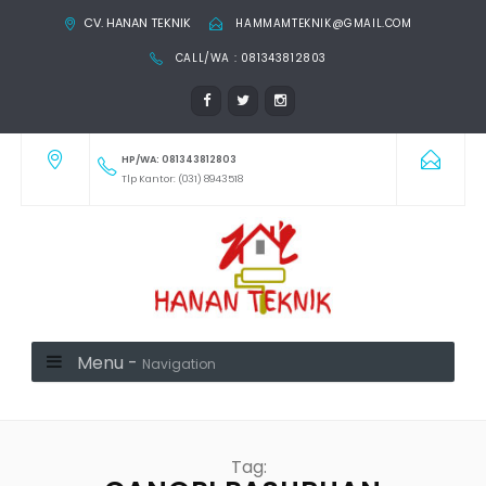
CV. HANAN TEKNIK
HAMMAMTEKNIK@GMAIL.COM
CALL/WA : 081343812803
HP/WA: 081343812803
Tlp Kantor: (031) 8943518
Menu -
Navigation
Tag: