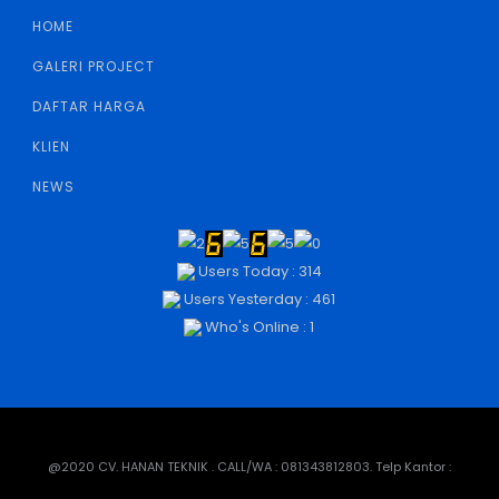
HOME
GALERI PROJECT
DAFTAR HARGA
KLIEN
NEWS
Users Today : 314
Users Yesterday : 461
Who's Online : 1
@2020 CV. HANAN TEKNIK . CALL/WA : 081343812803. Telp Kantor :