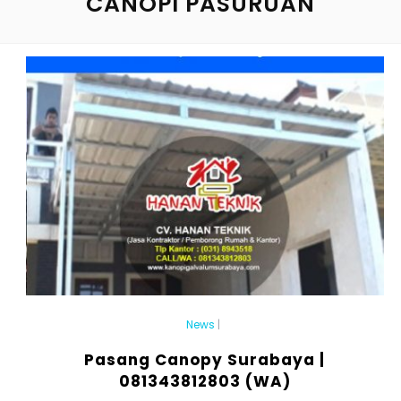
CANOPI PASURUAN
News
|
Pasang Canopy Surabaya |
081343812803 (WA)