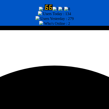
Users Today : 134
Users Yesterday : 279
Who's Online : 2
tor : (031) 8943518