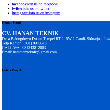
facebook
Join us on facebook
twitter
Join us on twitter
instagram
Join us on instagram
Kontak Kami
CV. HANAN TEKNIK
Desa Balongdowo Dusun Tempel RT 2, RW 2 Candi, Sidoarjo - Jaw
Telp Kantor : (031) 8943518
CALL/WA : 081343812803
Email: hammamteknik@gmail.com
Galeri Proyek