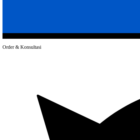
@2020 CV. HANAN TEKNIK . CALL/WA : 081343812803. Telp Kan
Order & Konsultasi