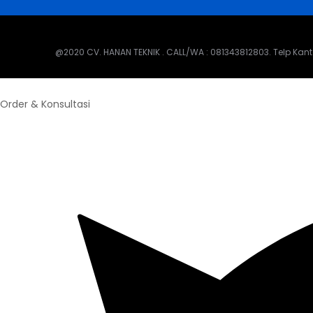
@2020 CV. HANAN TEKNIK . CALL/WA : 081343812803. Telp Kanto
Order & Konsultasi