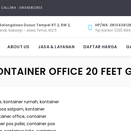
CALL/WA : 081343812803
Balongdowo Dusun Tempel RT 2, RW 2,
HP/WA: 081343812
andi, Sidoarjo - Jawa Timur, 61271
Tlp Kantor: (031) 894
ABOUT US
JASA & LAYANAN
DAFTAR HARGA
GA
NTAINER OFFICE 20 FEET 