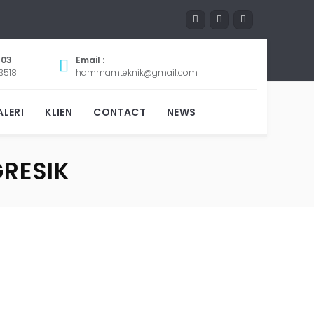
803
Email :
3518
hammamteknik@gmail.com
LERI
KLIEN
CONTACT
NEWS
GRESIK