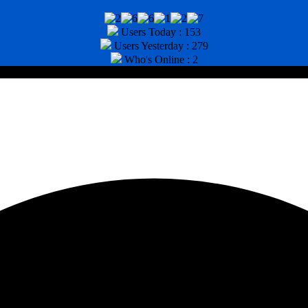
Users Today : 153
Users Yesterday : 279
Who's Online : 2
tor : (031) 8943518