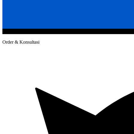
@2020 CV. HANAN TEKNIK . CALL/WA : 081343812803. Telp Kan
Order & Konsultasi