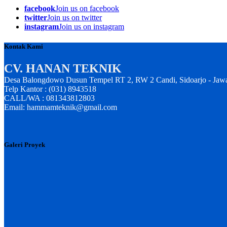
facebook
Join us on facebook
twitter
Join us on twitter
instagram
Join us on instagram
Kontak Kami
CV. HANAN TEKNIK
Desa Balongdowo Dusun Tempel RT 2, RW 2 Candi, Sidoarjo - Jaw
Telp Kantor : (031) 8943518
CALL/WA : 081343812803
Email: hammamteknik@gmail.com
Galeri Proyek