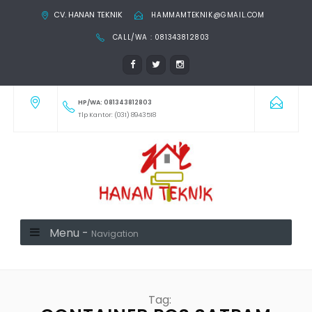
CV. HANAN TEKNIK
HAMMAMTEKNIK@GMAIL.COM
CALL/WA : 081343812803
HP/WA: 081343812803
Tlp Kantor: (031) 8943518
Menu -
Navigation
Tag: