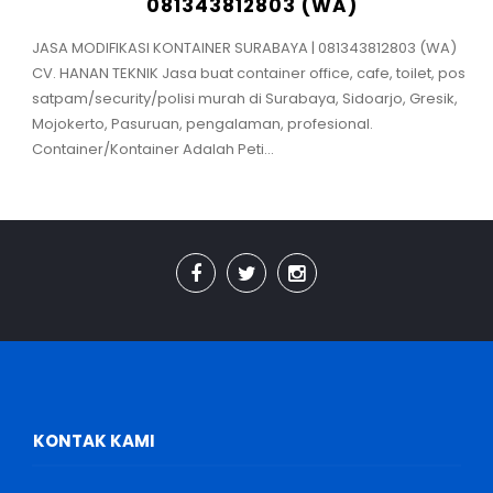
081343812803 (WA)
JASA MODIFIKASI KONTAINER SURABAYA | 081343812803 (WA)
CV. HANAN TEKNIK Jasa buat container office, cafe, toilet, pos
satpam/security/polisi murah di Surabaya, Sidoarjo, Gresik,
Mojokerto, Pasuruan, pengalaman, profesional.
Container/Kontainer Adalah Peti...
KONTAK KAMI