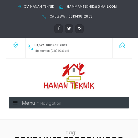
CV. HANAN TEKNIK
HAMMAMTEKNIK@GMAIL.COM
CALL/WA : 081343812803
HP/WA: 081343812803
Tlp Kantor: (031) 8943518
Menu -
Navigation
Tag: