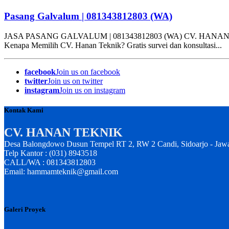
Pasang Galvalum | 081343812803 (WA)
JASA PASANG GALVALUM | 081343812803 (WA) CV. HANAN TEKNIK ko
Kenapa Memilih CV. Hanan Teknik? Gratis survei dan konsultasi...
facebook
Join us on facebook
twitter
Join us on twitter
instagram
Join us on instagram
Kontak Kami
CV. HANAN TEKNIK
Desa Balongdowo Dusun Tempel RT 2, RW 2 Candi, Sidoarjo - Jaw
Telp Kantor : (031) 8943518
CALL/WA : 081343812803
Email: hammamteknik@gmail.com
Galeri Proyek