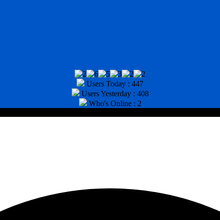
Users Today : 447
Users Yesterday : 408
Who's Online : 2
tor : (031) 8943518