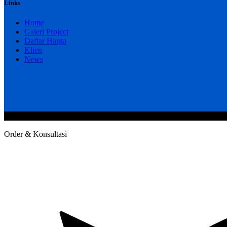
Links
Home
Galeri Project
Daftar Harga
Klien
News
@2020 CV. HANAN TEKNIK . CALL/WA : 081343812803. Telp Kan
Order & Konsultasi