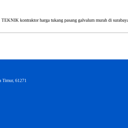
ntraktor harga tukang pasang galvalum murah di surabaya, sidoar
a Timur, 61271