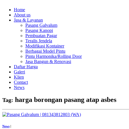
Home
About us
Jasa & Layanan
Pasang Galvalum
Pasang Kanopi
Pembuatan Pagar
Teralis Jendela
Modifikasi Kontainer
Berbagai Model Pintu
Pintu Harmonika/Rolling Door
Jasa Bangun & Renovasi
Daftar Harga
Galeri
Klien
Contact
News
harga borongan pasang atap asbes
Tag:
News
|