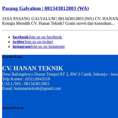
Pasang Galvalum | 081343812803 (WA)
JASA PASANG GALVALUM | 081343812803 (WA) CV. HANAN TEKNIK ko
Kenapa Memilih CV. Hanan Teknik? Gratis survei dan konsultasi...
facebook
Join us on facebook
twitter
Join us on twitter
instagram
Join us on instagram
Kontak Kami
CV. HANAN TEKNIK
Desa Balongdowo Dusun Tempel RT 2, RW 2 Candi, Sidoarjo - Jaw
Telp Kantor : (031) 8943518
CALL/WA : 081343812803
Email: hammamteknik@gmail.com
Galeri Proyek