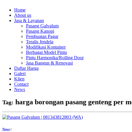
Home
About us
Jasa & Layanan
Pasang Galvalum
Pasang Kanopi
Pembuatan Pagar
Teralis Jendela
Modifikasi Kontainer
Berbagai Model Pintu
Pintu Harmonika/Rolling Door
Jasa Bangun & Renovasi
Daftar Harga
Galeri
Klien
Contact
News
harga borongan pasang genteng per m
Tag:
News
|