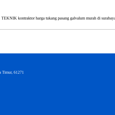
ntraktor harga tukang pasang galvalum murah di surabaya, sidoar
a Timur, 61271