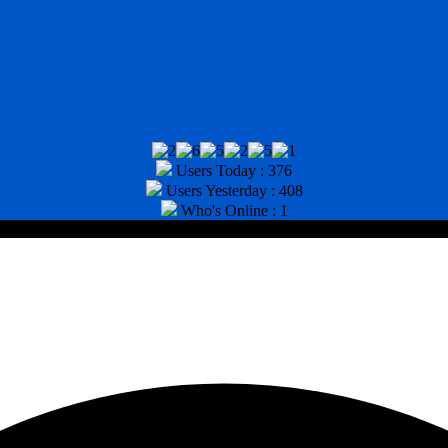
Users Today : 376
Users Yesterday : 408
Who's Online : 1
tor : (031) 8943518