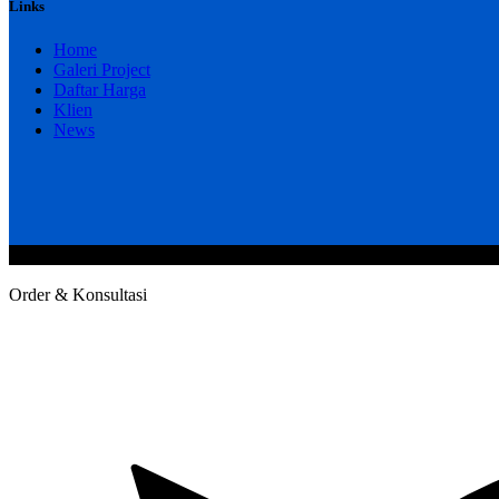
Links
Home
Galeri Project
Daftar Harga
Klien
News
@2020 CV. HANAN TEKNIK . CALL/WA : 081343812803. Telp Kan
Order & Konsultasi