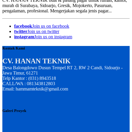
CV. HANAN TEKNIK buat & pasang pagar untuk rumah, kantor,
murah di Surabaya, Sidoarjo, Gresik, Mojokerto, Pasuruan,
pengalaman, profesional. Mengerjakan segala jenis pagar...
facebook
Join us on facebook
twitter
Join us on twitter
instagram
Join us on instagram
Kontak Kami
CV. HANAN TEKNIK
Desa Balongdowo Dusun Tempel RT 2, RW 2 Candi, Sidoarjo -
Jawa Timur, 61271
Telp Kantor : (031) 8943518
CALL/WA : 081343812803
Email: hammamteknik@gmail.com
Galeri Proyek