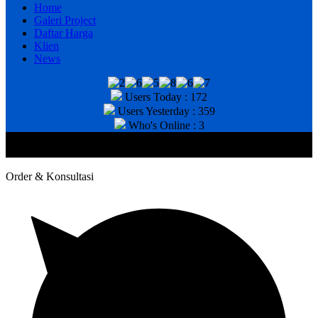
Home
Galeri Project
Daftar Harga
Klien
News
Users Today : 172
Users Yesterday : 359
Who's Online : 3
@2020 CV. HANAN TEKNIK . CALL/WA : 081343812803. Telp
Kantor : (031) 8943518
Order & Konsultasi