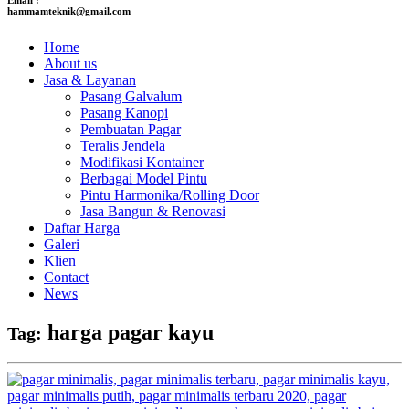
hammamteknik@gmail.com
Home
About us
Jasa & Layanan
Pasang Galvalum
Pasang Kanopi
Pembuatan Pagar
Teralis Jendela
Modifikasi Kontainer
Berbagai Model Pintu
Pintu Harmonika/Rolling Door
Jasa Bangun & Renovasi
Daftar Harga
Galeri
Klien
Contact
News
harga pagar kayu
Tag: