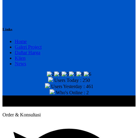
Links
Home
Galeri Project
Daftar Harga
Klien
News
Users Today : 250
Users Yesterday : 461
Who's Online : 2
@2020 CV. HANAN TEKNIK . CALL/WA : 081343812803. Telp
Kantor : (031) 8943518
Order & Konsultasi