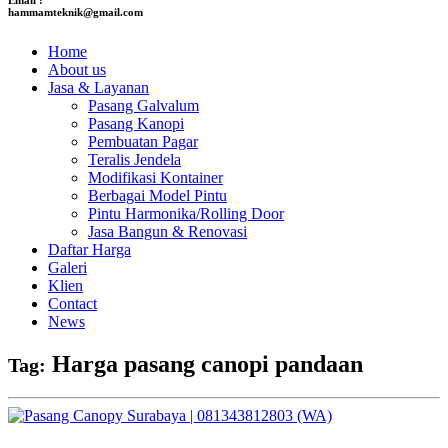
hammamteknik@gmail.com
Home
About us
Jasa & Layanan
Pasang Galvalum
Pasang Kanopi
Pembuatan Pagar
Teralis Jendela
Modifikasi Kontainer
Berbagai Model Pintu
Pintu Harmonika/Rolling Door
Jasa Bangun & Renovasi
Daftar Harga
Galeri
Klien
Contact
News
Harga pasang canopi pandaan
Tag: