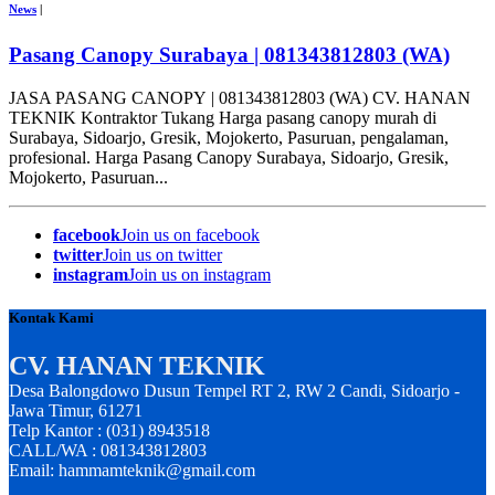
News
|
Pasang Canopy Surabaya | 081343812803 (WA)
JASA PASANG CANOPY | 081343812803 (WA) CV. HANAN
TEKNIK Kontraktor Tukang Harga pasang canopy murah di
Surabaya, Sidoarjo, Gresik, Mojokerto, Pasuruan, pengalaman,
profesional. Harga Pasang Canopy Surabaya, Sidoarjo, Gresik,
Mojokerto, Pasuruan...
facebook
Join us on facebook
twitter
Join us on twitter
instagram
Join us on instagram
Kontak Kami
CV. HANAN TEKNIK
Desa Balongdowo Dusun Tempel RT 2, RW 2 Candi, Sidoarjo -
Jawa Timur, 61271
Telp Kantor : (031) 8943518
CALL/WA : 081343812803
Email: hammamteknik@gmail.com