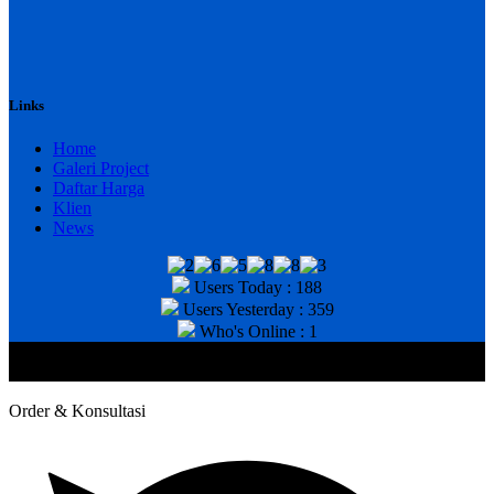
Links
Home
Galeri Project
Daftar Harga
Klien
News
Users Today : 188
Users Yesterday : 359
Who's Online : 1
@2020 CV. HANAN TEKNIK . CALL/WA : 081343812803. Telp
Kantor : (031) 8943518
Order & Konsultasi