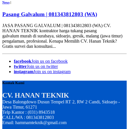
News
|
Pasang Galvalum | 081343812803 (WA)
JASA PASANG GALVALUM | 081343812803 (WA) CV.
HANAN TEKNIK kontraktor harga tukang pasang
galvalum murah di surabaya, sidoarjo, gresik, malang (jawa timur)
pengalaman, profesional. Kenapa Memilih CV. Hanan Teknik?
Gratis survei dan konsultasi...
facebook
Join us on facebook
twitter
Join us on twitter
instagram
Join us on instagram
Kontak Kami
CV. HANAN TEKNIK
Desa Balongdowo Dusun Tempel RT 2, RW 2 Candi, Sidoarjo -
Jawa Timur, 61271
Telp Kantor : (031) 8943518
CALL/WA : 081343812803
Email: hammamteknik@gmail.com