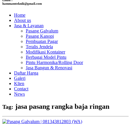
hammamteknik@gmail.com
Home
About us
Jasa & Layanan
Pasang Galvalum
Pasang Kanopi
Pembuatan Pagar
Teralis Jendela
Modifikasi Kontainer
Berbagai Model Pintu
Pintu Harmonika/Rolling Door
Jasa Bangun & Renovasi
Daftar Harga
Galeri
Klien
Contact
News
jasa pasang rangka baja ringan
Tag: