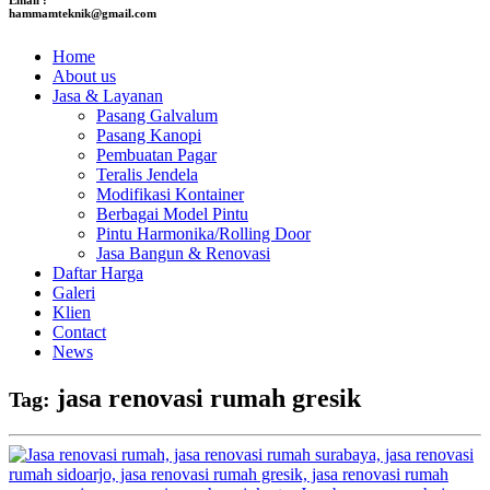
hammamteknik@gmail.com
Home
About us
Jasa & Layanan
Pasang Galvalum
Pasang Kanopi
Pembuatan Pagar
Teralis Jendela
Modifikasi Kontainer
Berbagai Model Pintu
Pintu Harmonika/Rolling Door
Jasa Bangun & Renovasi
Daftar Harga
Galeri
Klien
Contact
News
jasa renovasi rumah gresik
Tag: