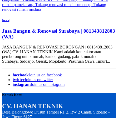
News
|
Jasa Bangun & Renovasi Surabaya | 081343812803
(WA)
JASA BANGUN & RENOVASI BORONGAN | 081343812803
(WA) CV. HANAN TEKNIK Kami adalah kontraktor atau
pemborong untuk rumah, kantor, gudang, pabrik murah di
Surabaya, Sidoarjo, Gresik, Mojokerto, Pasuruan (Jawa Timur)...
facebook
Join us on facebook
twitter
Join us on twitter
instagram
Join us on instagram
Kontak Kami
CV. HANAN TEKNIK
Desa Balongdowo Dusun Tempel RT 2, RW 2 Candi, Sidoarjo -
Jawa Timur, 61271