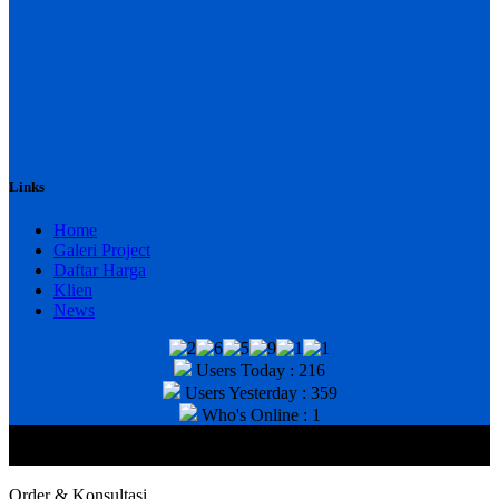
Links
Home
Galeri Project
Daftar Harga
Klien
News
Users Today : 216
Users Yesterday : 359
Who's Online : 1
@2020 CV. HANAN TEKNIK . CALL/WA : 081343812803. Telp
Kantor : (031) 8943518
Order & Konsultasi