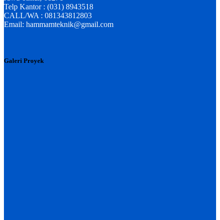
Telp Kantor : (031) 8943518
CALL/WA : 081343812803
Email: hammamteknik@gmail.com
Galeri Proyek