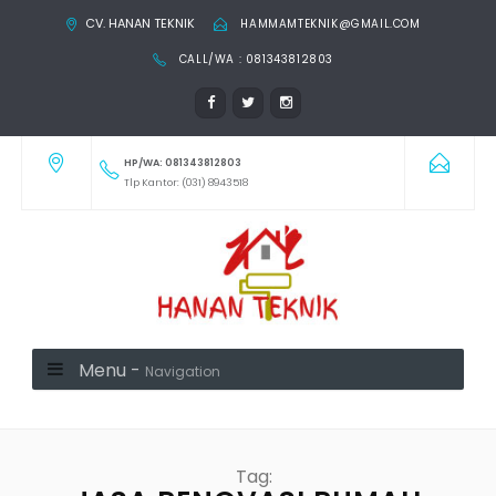
CV. HANAN TEKNIK
HAMMAMTEKNIK@GMAIL.COM
CALL/WA : 081343812803
HP/WA: 081343812803
Tlp Kantor: (031) 8943518
Menu -
Navigation
Tag: