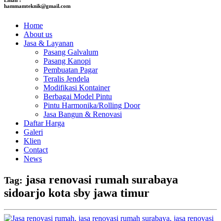
hammamteknik@gmail.com
Home
About us
Jasa & Layanan
Pasang Galvalum
Pasang Kanopi
Pembuatan Pagar
Teralis Jendela
Modifikasi Kontainer
Berbagai Model Pintu
Pintu Harmonika/Rolling Door
Jasa Bangun & Renovasi
Daftar Harga
Galeri
Klien
Contact
News
jasa renovasi rumah surabaya
Tag:
sidoarjo kota sby jawa timur