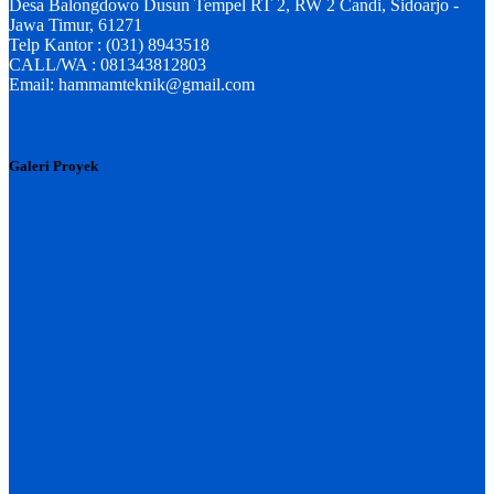
Desa Balongdowo Dusun Tempel RT 2, RW 2 Candi, Sidoarjo -
Jawa Timur, 61271
Telp Kantor : (031) 8943518
CALL/WA : 081343812803
Email: hammamteknik@gmail.com
Galeri Proyek