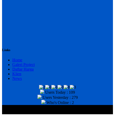
Links
Home
Galeri Project
Daftar Harga
Klien
News
Users Today : 109
Users Yesterday : 279
Who's Online : 2
@2020 CV. HANAN TEKNIK . CALL/WA : 081343812803. Telp
Kantor : (031) 8943518