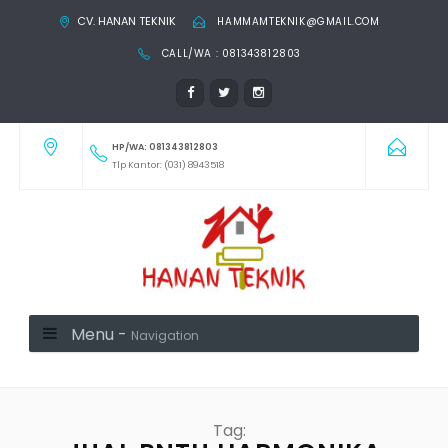
CV. HANAN TEKNIK
HAMMAMTEKNIK@GMAIL.COM
CALL/WA : 081343812803
HP/WA: 081343812803
Tlp Kantor: (031) 8943518
Menu -
Navigation
Tag: