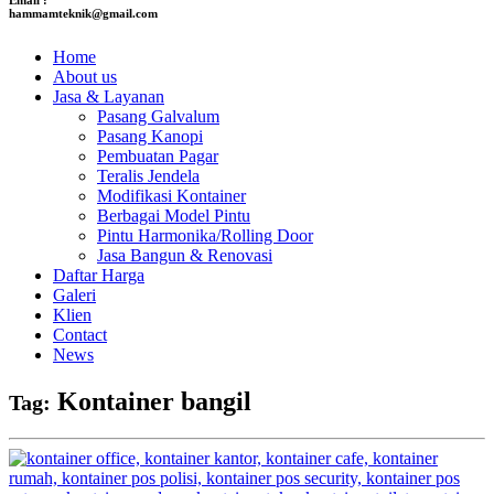
hammamteknik@gmail.com
Home
About us
Jasa & Layanan
Pasang Galvalum
Pasang Kanopi
Pembuatan Pagar
Teralis Jendela
Modifikasi Kontainer
Berbagai Model Pintu
Pintu Harmonika/Rolling Door
Jasa Bangun & Renovasi
Daftar Harga
Galeri
Klien
Contact
News
Kontainer bangil
Tag: