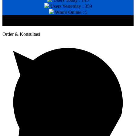
Users Today : 145
Users Yesterday : 359
Who's Online : 5
@2020 CV. HANAN TEKNIK . CALL/WA : 081343812803. Telp
Kantor : (031) 8943518
Order & Konsultasi