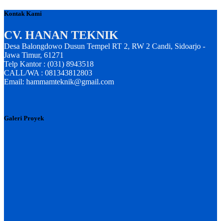
Kontak Kami
CV. HANAN TEKNIK
Desa Balongdowo Dusun Tempel RT 2, RW 2 Candi, Sidoarjo -
Jawa Timur, 61271
Telp Kantor : (031) 8943518
CALL/WA : 081343812803
Email: hammamteknik@gmail.com
Galeri Proyek