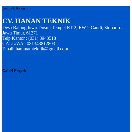
Kontak Kami
CV. HANAN TEKNIK
Desa Balongdowo Dusun Tempel RT 2, RW 2 Candi, Sidoarjo -
Jawa Timur, 61271
Telp Kantor : (031) 8943518
CALL/WA : 081343812803
Email: hammamteknik@gmail.com
Galeri Proyek