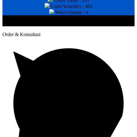
Users Today : 201
Users Yesterday : 461
Who's Online : 4
@2020 CV. HANAN TEKNIK . CALL/WA : 081343812803. Telp
Kantor : (031) 8943518
Order & Konsultasi