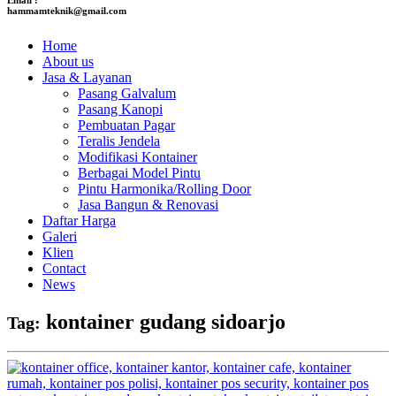
hammamteknik@gmail.com
Home
About us
Jasa & Layanan
Pasang Galvalum
Pasang Kanopi
Pembuatan Pagar
Teralis Jendela
Modifikasi Kontainer
Berbagai Model Pintu
Pintu Harmonika/Rolling Door
Jasa Bangun & Renovasi
Daftar Harga
Galeri
Klien
Contact
News
kontainer gudang sidoarjo
Tag: