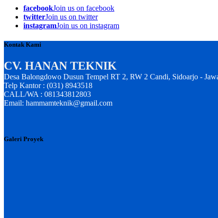
facebook
Join us on facebook
twitter
Join us on twitter
instagram
Join us on instagram
Kontak Kami
CV. HANAN TEKNIK
Desa Balongdowo Dusun Tempel RT 2, RW 2 Candi, Sidoarjo - Jaw
Telp Kantor : (031) 8943518
CALL/WA : 081343812803
Email: hammamteknik@gmail.com
Galeri Proyek