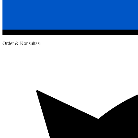
@2020 CV. HANAN TEKNIK . CALL/WA : 081343812803. Telp Kan
Order & Konsultasi