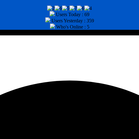
Users Today : 69
Users Yesterday : 359
Who's Online : 5
tor : (031) 8943518