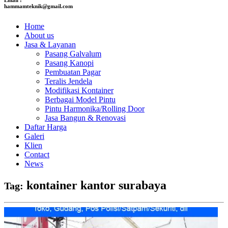
hammamteknik@gmail.com
Home
About us
Jasa & Layanan
Pasang Galvalum
Pasang Kanopi
Pembuatan Pagar
Teralis Jendela
Modifikasi Kontainer
Berbagai Model Pintu
Pintu Harmonika/Rolling Door
Jasa Bangun & Renovasi
Daftar Harga
Galeri
Klien
Contact
News
kontainer kantor surabaya
Tag: