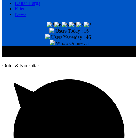
Daftar Harga
Klien
News
Users Today : 16
Users Yesterday : 461
Who's Online : 3
@2020 CV. HANAN TEKNIK . CALL/WA : 081343812803. Telp
Kantor : (031) 8943518
Order & Konsultasi