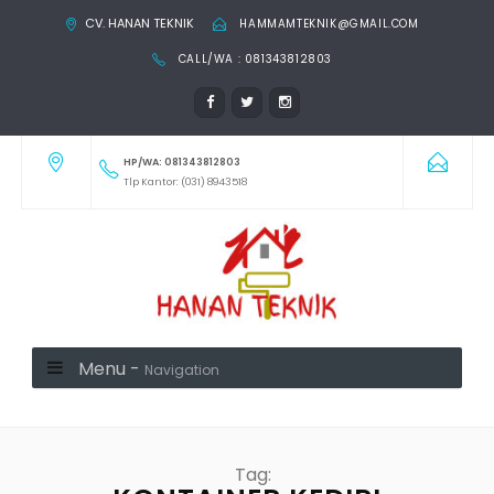
CV. HANAN TEKNIK
HAMMAMTEKNIK@GMAIL.COM
CALL/WA : 081343812803
HP/WA: 081343812803
Tlp Kantor: (031) 8943518
Menu -
Navigation
Tag: