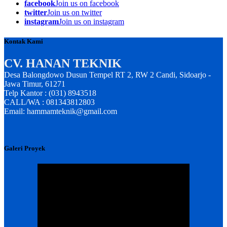
facebook
Join us on facebook
twitter
Join us on twitter
instagram
Join us on instagram
Kontak Kami
CV. HANAN TEKNIK
Desa Balongdowo Dusun Tempel RT 2, RW 2 Candi, Sidoarjo -
Jawa Timur, 61271
Telp Kantor : (031) 8943518
CALL/WA : 081343812803
Email: hammamteknik@gmail.com
Galeri Proyek