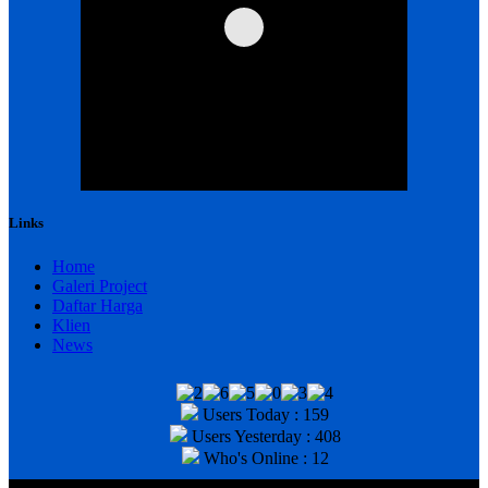
Links
Home
Galeri Project
Daftar Harga
Klien
News
Users Today : 159
Users Yesterday : 408
Who's Online : 12