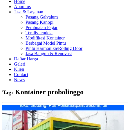
Home
About us
Jasa & Layanan
Pasang Galvalum
Pasang Kanopi
Pembuatan Pagar
Teralis Jendela
Modifikasi Kontainer
Berbagai Model Pintu
Pintu Harmonika/Rolling Door
Jasa Bangun & Renovasi
Daftar Harga
Galeri
Klien
Contact
News
Kontainer probolinggo
Tag: