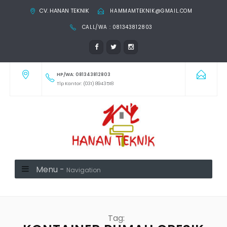
CV. HANAN TEKNIK
HAMMAMTEKNIK@GMAIL.COM
CALL/WA : 081343812803
HP/WA: 081343812803
Tlp Kantor: (031) 8943518
Menu -
Navigation
Tag: