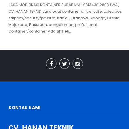
JASA MODIFIKASI KONTAINER SURABAYA | 081343812803 (WA)
CV. HANAN TEKNIK Jasa buat container office, cafe, toilet, pos
satpam/security/polisi murah di Surabaya, Sidoarjo, Gresik,
Mojokerto, Pasuruan, pengalaman, profesional.
Container/Kontainer Adalah Peti...
KONTAK KAMI
CV. HANAN TEKNIK