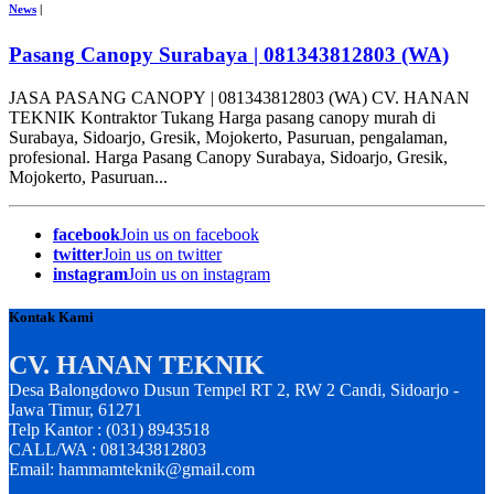
News
|
Pasang Canopy Surabaya | 081343812803 (WA)
JASA PASANG CANOPY | 081343812803 (WA) CV. HANAN
TEKNIK Kontraktor Tukang Harga pasang canopy murah di
Surabaya, Sidoarjo, Gresik, Mojokerto, Pasuruan, pengalaman,
profesional. Harga Pasang Canopy Surabaya, Sidoarjo, Gresik,
Mojokerto, Pasuruan...
facebook
Join us on facebook
twitter
Join us on twitter
instagram
Join us on instagram
Kontak Kami
CV. HANAN TEKNIK
Desa Balongdowo Dusun Tempel RT 2, RW 2 Candi, Sidoarjo -
Jawa Timur, 61271
Telp Kantor : (031) 8943518
CALL/WA : 081343812803
Email: hammamteknik@gmail.com