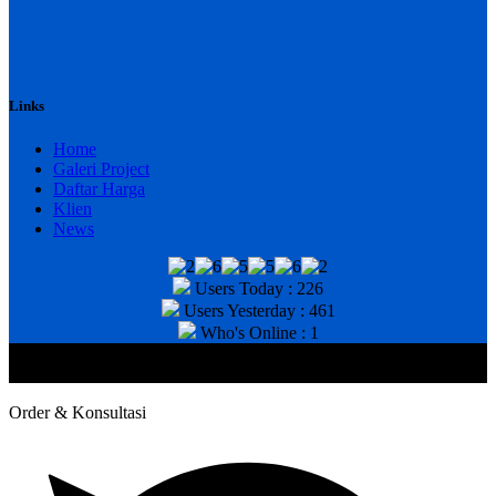
Links
Home
Galeri Project
Daftar Harga
Klien
News
Users Today : 226
Users Yesterday : 461
Who's Online : 1
@2020 CV. HANAN TEKNIK . CALL/WA : 081343812803. Telp
Kantor : (031) 8943518
Order & Konsultasi