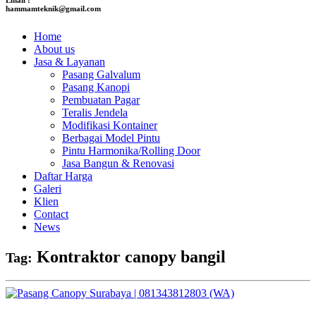
hammamteknik@gmail.com
Home
About us
Jasa & Layanan
Pasang Galvalum
Pasang Kanopi
Pembuatan Pagar
Teralis Jendela
Modifikasi Kontainer
Berbagai Model Pintu
Pintu Harmonika/Rolling Door
Jasa Bangun & Renovasi
Daftar Harga
Galeri
Klien
Contact
News
Kontraktor canopy bangil
Tag: