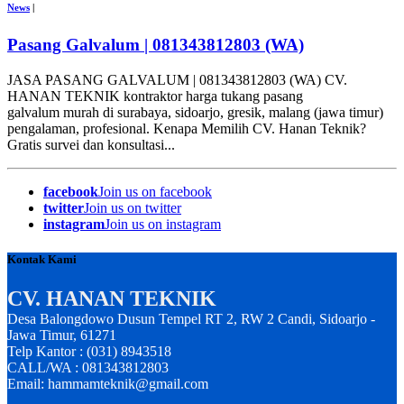
News
|
Pasang Galvalum | 081343812803 (WA)
JASA PASANG GALVALUM | 081343812803 (WA) CV.
HANAN TEKNIK kontraktor harga tukang pasang
galvalum murah di surabaya, sidoarjo, gresik, malang (jawa timur)
pengalaman, profesional. Kenapa Memilih CV. Hanan Teknik?
Gratis survei dan konsultasi...
facebook
Join us on facebook
twitter
Join us on twitter
instagram
Join us on instagram
Kontak Kami
CV. HANAN TEKNIK
Desa Balongdowo Dusun Tempel RT 2, RW 2 Candi, Sidoarjo -
Jawa Timur, 61271
Telp Kantor : (031) 8943518
CALL/WA : 081343812803
Email: hammamteknik@gmail.com