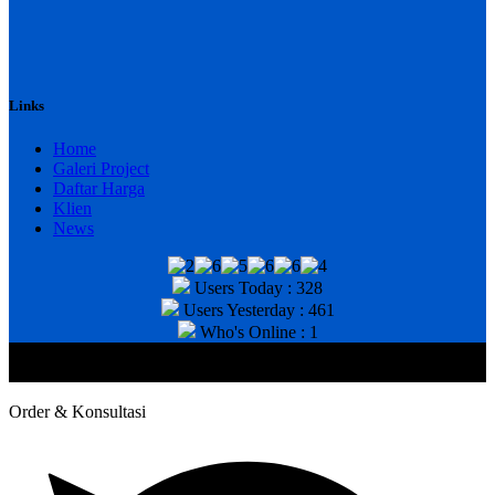
Links
Home
Galeri Project
Daftar Harga
Klien
News
Users Today : 328
Users Yesterday : 461
Who's Online : 1
@2020 CV. HANAN TEKNIK . CALL/WA : 081343812803. Telp
Kantor : (031) 8943518
Order & Konsultasi