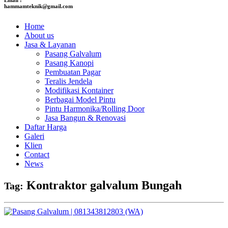
hammamteknik@gmail.com
Home
About us
Jasa & Layanan
Pasang Galvalum
Pasang Kanopi
Pembuatan Pagar
Teralis Jendela
Modifikasi Kontainer
Berbagai Model Pintu
Pintu Harmonika/Rolling Door
Jasa Bangun & Renovasi
Daftar Harga
Galeri
Klien
Contact
News
Kontraktor galvalum Bungah
Tag: