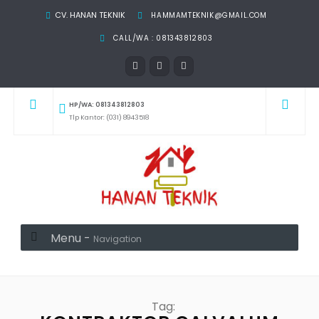
CV. HANAN TEKNIK
HAMMAMTEKNIK@GMAIL.COM
CALL/WA : 081343812803
HP/WA: 081343812803
Tlp Kantor: (031) 8943518
Menu -
Navigation
Tag: