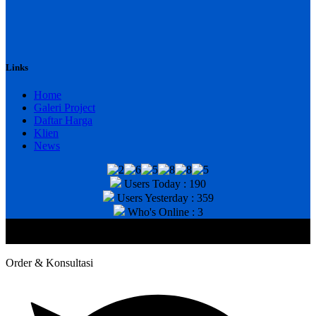
Links
Home
Galeri Project
Daftar Harga
Klien
News
Users Today : 190
Users Yesterday : 359
Who's Online : 3
@2020 CV. HANAN TEKNIK . CALL/WA : 081343812803. Telp
Kantor : (031) 8943518
Order & Konsultasi