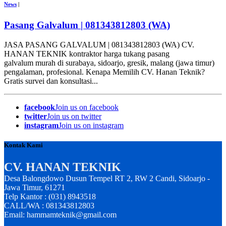
News
|
Pasang Galvalum | 081343812803 (WA)
JASA PASANG GALVALUM | 081343812803 (WA) CV.
HANAN TEKNIK kontraktor harga tukang pasang
galvalum murah di surabaya, sidoarjo, gresik, malang (jawa timur)
pengalaman, profesional. Kenapa Memilih CV. Hanan Teknik?
Gratis survei dan konsultasi...
facebook
Join us on facebook
twitter
Join us on twitter
instagram
Join us on instagram
Kontak Kami
CV. HANAN TEKNIK
Desa Balongdowo Dusun Tempel RT 2, RW 2 Candi, Sidoarjo -
Jawa Timur, 61271
Telp Kantor : (031) 8943518
CALL/WA : 081343812803
Email: hammamteknik@gmail.com