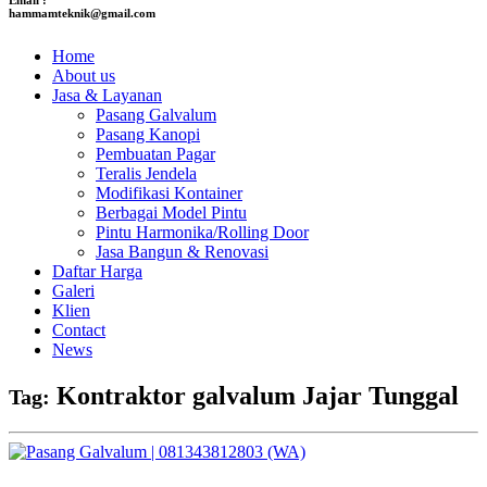
hammamteknik@gmail.com
Home
About us
Jasa & Layanan
Pasang Galvalum
Pasang Kanopi
Pembuatan Pagar
Teralis Jendela
Modifikasi Kontainer
Berbagai Model Pintu
Pintu Harmonika/Rolling Door
Jasa Bangun & Renovasi
Daftar Harga
Galeri
Klien
Contact
News
Kontraktor galvalum Jajar Tunggal
Tag: