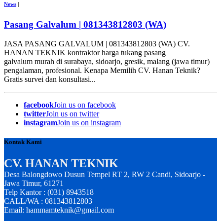
News
|
Pasang Galvalum | 081343812803 (WA)
JASA PASANG GALVALUM | 081343812803 (WA) CV.
HANAN TEKNIK kontraktor harga tukang pasang
galvalum murah di surabaya, sidoarjo, gresik, malang (jawa timur)
pengalaman, profesional. Kenapa Memilih CV. Hanan Teknik?
Gratis survei dan konsultasi...
facebook
Join us on facebook
twitter
Join us on twitter
instagram
Join us on instagram
Kontak Kami
CV. HANAN TEKNIK
Desa Balongdowo Dusun Tempel RT 2, RW 2 Candi, Sidoarjo -
Jawa Timur, 61271
Telp Kantor : (031) 8943518
CALL/WA : 081343812803
Email: hammamteknik@gmail.com