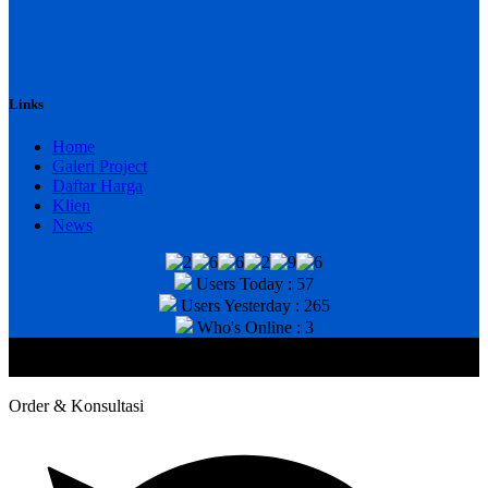
Links
Home
Galeri Project
Daftar Harga
Klien
News
Users Today : 57
Users Yesterday : 265
Who's Online : 3
@2020 CV. HANAN TEKNIK . CALL/WA : 081343812803. Telp
Kantor : (031) 8943518
Order & Konsultasi