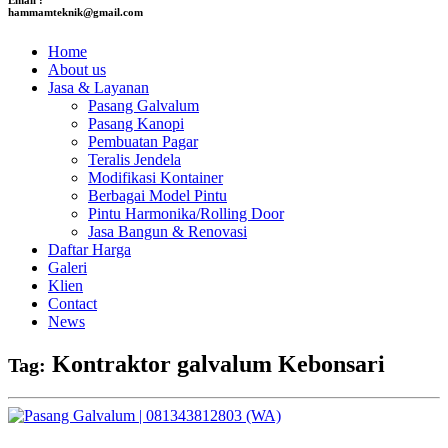
hammamteknik@gmail.com
Home
About us
Jasa & Layanan
Pasang Galvalum
Pasang Kanopi
Pembuatan Pagar
Teralis Jendela
Modifikasi Kontainer
Berbagai Model Pintu
Pintu Harmonika/Rolling Door
Jasa Bangun & Renovasi
Daftar Harga
Galeri
Klien
Contact
News
Kontraktor galvalum Kebonsari
Tag: