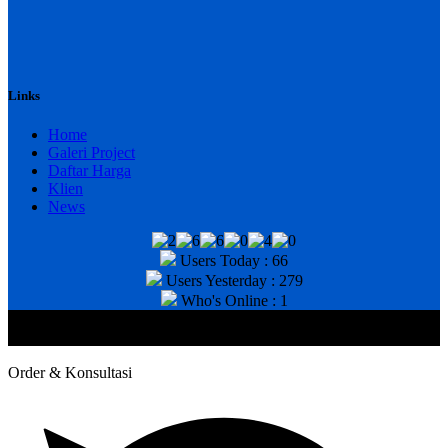
Links
Home
Galeri Project
Daftar Harga
Klien
News
Users Today : 66
Users Yesterday : 279
Who's Online : 1
@2020 CV. HANAN TEKNIK . CALL/WA : 081343812803. Telp
Kantor : (031) 8943518
Order & Konsultasi