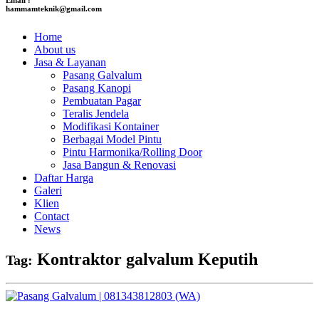
hammamteknik@gmail.com
Home
About us
Jasa & Layanan
Pasang Galvalum
Pasang Kanopi
Pembuatan Pagar
Teralis Jendela
Modifikasi Kontainer
Berbagai Model Pintu
Pintu Harmonika/Rolling Door
Jasa Bangun & Renovasi
Daftar Harga
Galeri
Klien
Contact
News
Kontraktor galvalum Keputih
Tag: