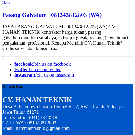
News
|
Pasang Galvalum | 081343812803 (WA)
JASA PASANG GALVALUM | 081343812803 (WA) CV.
HANAN TEKNIK kontraktor harga tukang pasang
galvalum murah di surabaya, sidoarjo, gresik, malang (jawa timur)
pengalaman, profesional. Kenapa Memilih CV. Hanan Teknik?
Gratis survei dan konsultasi...
facebook
Join us on facebook
twitter
Join us on twitter
instagram
Join us on instagram
Kontak Kami
CV. HANAN TEKNIK
Desa Balongdowo Dusun Tempel RT 2, RW 2 Candi, Sidoarjo -
Jawa Timur, 61271
Telp Kantor : (031) 8943518
CALL/WA : 081343812803
Email: hammamteknik@gmail.com