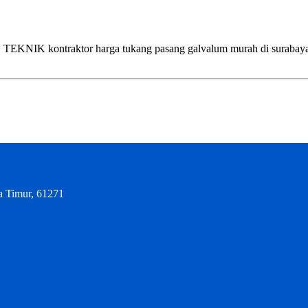
ntraktor harga tukang pasang galvalum murah di surabaya, sidoar
a Timur, 61271