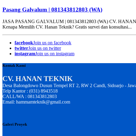
Pasang Galvalum | 081343812803 (WA)
JASA PASANG GALVALUM | 081343812803 (WA) CV. HANAN TEKNIK ko
Kenapa Memilih CV. Hanan Teknik? Gratis survei dan konsultasi...
facebook
Join us on facebook
twitter
Join us on twitter
instagram
Join us on instagram
Kontak Kami
CV. HANAN TEKNIK
Desa Balongdowo Dusun Tempel RT 2, RW 2 Candi, Sidoarjo - Jaw
Telp Kantor : (031) 8943518
CALL/WA : 081343812803
Email: hammamteknik@gmail.com
Galeri Proyek