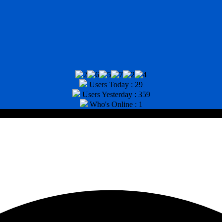
Users Today : 29
Users Yesterday : 359
Who's Online : 1
tor : (031) 8943518