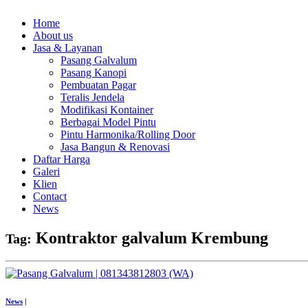
Home
About us
Jasa & Layanan
Pasang Galvalum
Pasang Kanopi
Pembuatan Pagar
Teralis Jendela
Modifikasi Kontainer
Berbagai Model Pintu
Pintu Harmonika/Rolling Door
Jasa Bangun & Renovasi
Daftar Harga
Galeri
Klien
Contact
News
Kontraktor galvalum Krembung
Tag:
News
|