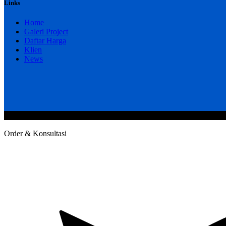
Links
Home
Galeri Project
Daftar Harga
Klien
News
@2020 CV. HANAN TEKNIK . CALL/WA : 081343812803. Telp Kan
Order & Konsultasi