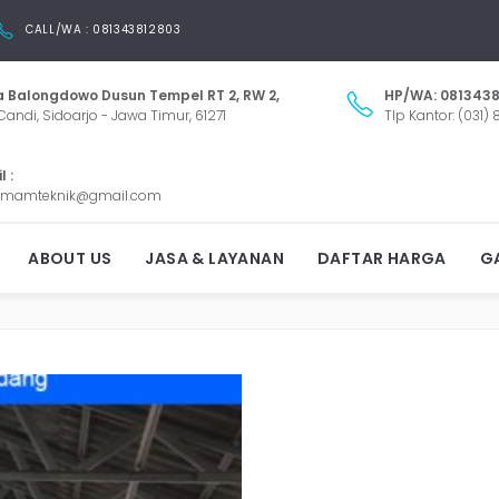
CALL/WA : 081343812803
 Balongdowo Dusun Tempel RT 2, RW 2,
HP/WA: 0813438
Candi, Sidoarjo - Jawa Timur, 61271
Tlp Kantor: (031)
 :
mamteknik@gmail.com
KONTRAKTOR GALVALUM 
ABOUT US
JASA & LAYANAN
DAFTAR HARGA
GA