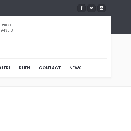
12803
 8943518
MADE
LERI
KLIEN
CONTACT
NEWS