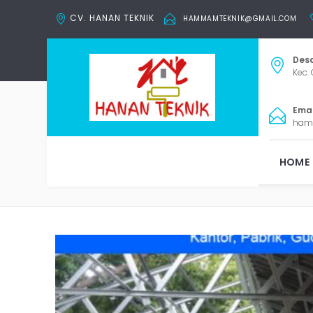
CV. HANAN TEKNIK
HAMMAMTEKNIK@GMAIL.COM
Desa
Kec. 
Email
ham
HOME
Tag: