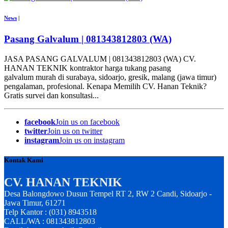
News
|
Pasang Galvalum | 081343812803 (WA)
JASA PASANG GALVALUM | 081343812803 (WA) CV.
HANAN TEKNIK kontraktor harga tukang pasang
galvalum murah di surabaya, sidoarjo, gresik, malang (jawa timur)
pengalaman, profesional. Kenapa Memilih CV. Hanan Teknik?
Gratis survei dan konsultasi...
facebook
Join us on facebook
twitter
Join us on twitter
instagram
Join us on instagram
Kontak Kami
CV. HANAN TEKNIK
Desa Balongdowo Dusun Tempel RT 2, RW 2 Candi, Sidoarjo -
Jawa Timur, 61271
Telp Kantor : (031) 8943518
CALL/WA : 081343812803