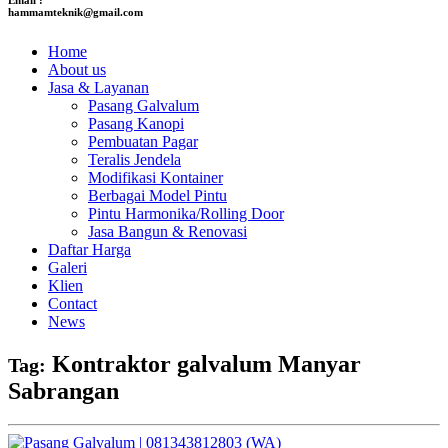
hammamteknik@gmail.com
Home
About us
Jasa & Layanan
Pasang Galvalum
Pasang Kanopi
Pembuatan Pagar
Teralis Jendela
Modifikasi Kontainer
Berbagai Model Pintu
Pintu Harmonika/Rolling Door
Jasa Bangun & Renovasi
Daftar Harga
Galeri
Klien
Contact
News
Kontraktor galvalum Manyar
Tag:
Sabrangan