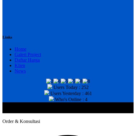
Links
Home
Galeri Project
Daftar Harga
Klien
News
Users Today : 252
Users Yesterday : 461
Who's Online : 4
@2020 CV. HANAN TEKNIK . CALL/WA : 081343812803. Telp
Kantor : (031) 8943518
Order & Konsultasi