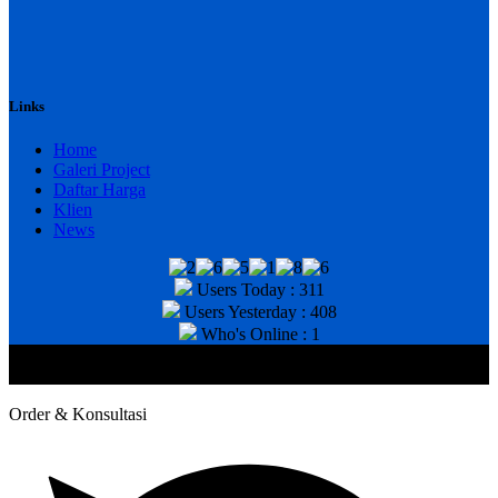
Links
Home
Galeri Project
Daftar Harga
Klien
News
Users Today : 311
Users Yesterday : 408
Who's Online : 1
@2020 CV. HANAN TEKNIK . CALL/WA : 081343812803. Telp
Kantor : (031) 8943518
Order & Konsultasi