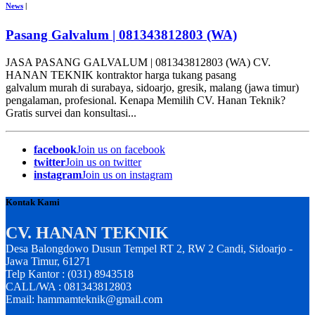
News
|
Pasang Galvalum | 081343812803 (WA)
JASA PASANG GALVALUM | 081343812803 (WA) CV.
HANAN TEKNIK kontraktor harga tukang pasang
galvalum murah di surabaya, sidoarjo, gresik, malang (jawa timur)
pengalaman, profesional. Kenapa Memilih CV. Hanan Teknik?
Gratis survei dan konsultasi...
facebook
Join us on facebook
twitter
Join us on twitter
instagram
Join us on instagram
Kontak Kami
CV. HANAN TEKNIK
Desa Balongdowo Dusun Tempel RT 2, RW 2 Candi, Sidoarjo -
Jawa Timur, 61271
Telp Kantor : (031) 8943518
CALL/WA : 081343812803
Email: hammamteknik@gmail.com