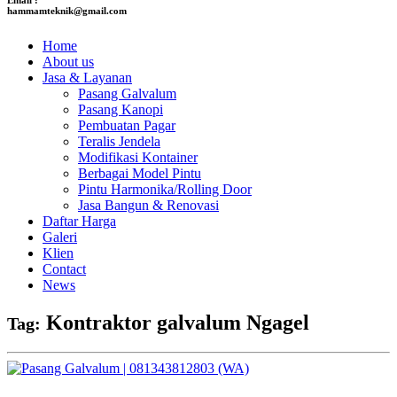
hammamteknik@gmail.com
Home
About us
Jasa & Layanan
Pasang Galvalum
Pasang Kanopi
Pembuatan Pagar
Teralis Jendela
Modifikasi Kontainer
Berbagai Model Pintu
Pintu Harmonika/Rolling Door
Jasa Bangun & Renovasi
Daftar Harga
Galeri
Klien
Contact
News
Kontraktor galvalum Ngagel
Tag: