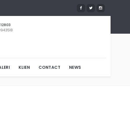
12803
 8943518
 MENANGGAL
LERI
KLIEN
CONTACT
NEWS