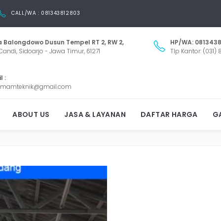
CALL/WA : 081343812803
 Balongdowo Dusun Tempel RT 2, RW 2,
HP/WA: 0813438
Candi, Sidoarjo - Jawa Timur, 61271
Tlp Kantor: (031)
 :
mamteknik@gmail.com
TOR GALVALUM RUNGKUT
ABOUT US
JASA & LAYANAN
DAFTAR HARGA
GA