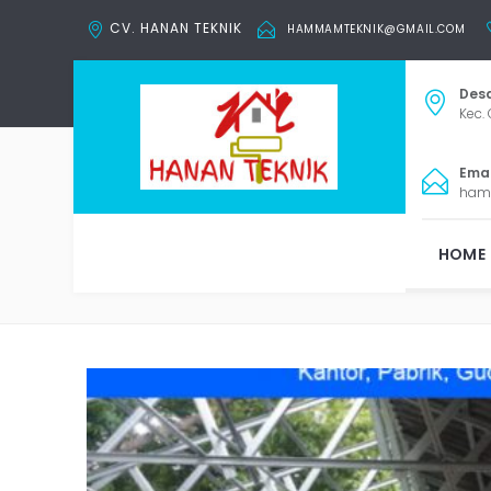
CV. HANAN TEKNIK
HAMMAMTEKNIK@GMAIL.COM
Desa
Kec. 
Email
ham
KONTRAK
HOME
Tag: