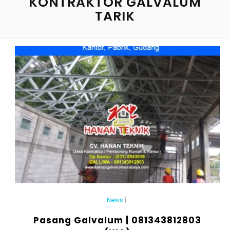
KONTRAKTOR GALVALUM
TARIK
News
|
Pasang Galvalum | 081343812803