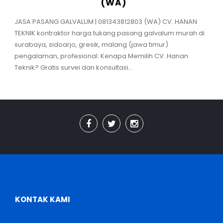
(WA)
JASA PASANG GALVALUM | 081343812803 (WA) CV. HANAN
TEKNIK kontraktor harga tukang pasang galvalum murah di
surabaya, sidoarjo, gresik, malang (jawa timur)
pengalaman, profesional. Kenapa Memilih CV. Hanan
Teknik? Gratis survei dan konsultasi...
KONTAK KAMI