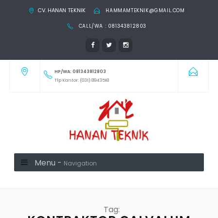
CV. HANAN TEKNIK
HAMMAMTEKNIK@GMAIL.COM
CALL/WA : 081343812803
HP/WA: 081343812803
Tlp Kantor: (031) 8943518
Menu -
Navigation
Tag: