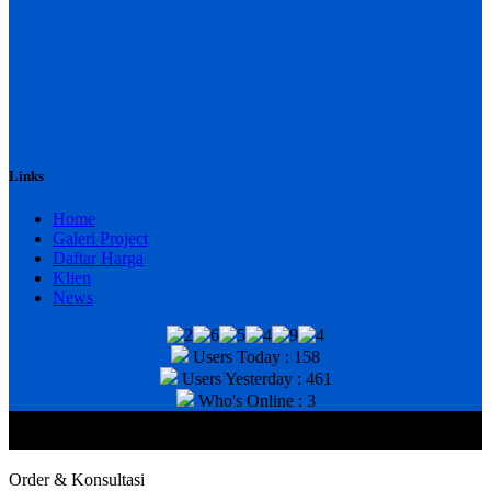
Links
Home
Galeri Project
Daftar Harga
Klien
News
Users Today : 158
Users Yesterday : 461
Who's Online : 3
@2020 CV. HANAN TEKNIK . CALL/WA : 081343812803. Telp
Kantor : (031) 8943518
Order & Konsultasi