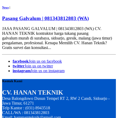
News
|
Pasang Galvalum | 081343812803 (WA)
JASA PASANG GALVALUM | 081343812803 (WA) CV.
HANAN TEKNIK kontraktor harga tukang pasang
galvalum murah di surabaya, sidoarjo, gresik, malang (jawa timur)
pengalaman, profesional. Kenapa Memilih CV. Hanan Teknik?
Gratis survei dan konsultasi...
facebook
Join us on facebook
twitter
Join us on twitter
instagram
Join us on instagram
Kontak Kami
CV. HANAN TEKNIK
Desa Balongdowo Dusun Tempel RT 2, RW 2 Candi, Sidoarjo -
Jawa Timur, 61271
Telp Kantor : (031) 8943518
CALL/WA : 081343812803
Email: hammamteknik@gmail.com