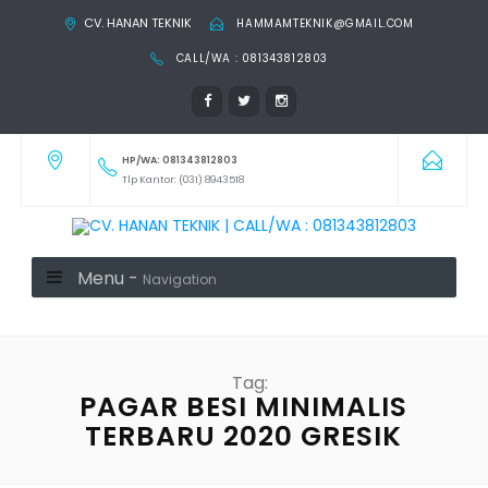
CV. HANAN TEKNIK
HAMMAMTEKNIK@GMAIL.COM
CALL/WA : 081343812803
HP/WA: 081343812803
Tlp Kantor: (031) 8943518
Menu -
Navigation
Tag:
PAGAR BESI MINIMALIS
TERBARU 2020 GRESIK