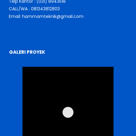
Telp Kantor : (031) 8943518
CALL/WA : 081343812803
Email: hammamteknik@gmail.com
GALERI PROYEK