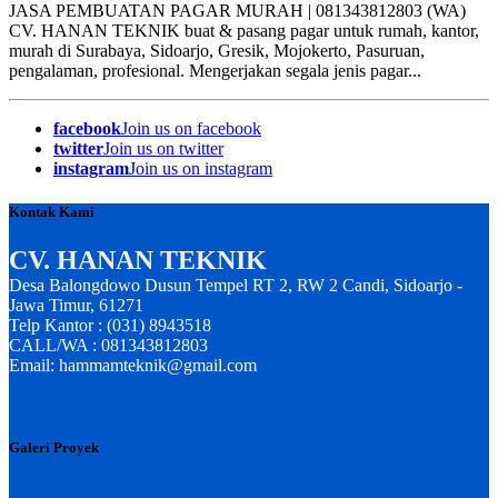
JASA PEMBUATAN PAGAR MURAH | 081343812803 (WA)
CV. HANAN TEKNIK buat & pasang pagar untuk rumah, kantor,
murah di Surabaya, Sidoarjo, Gresik, Mojokerto, Pasuruan,
pengalaman, profesional. Mengerjakan segala jenis pagar...
facebook
Join us on facebook
twitter
Join us on twitter
instagram
Join us on instagram
Kontak Kami
CV. HANAN TEKNIK
Desa Balongdowo Dusun Tempel RT 2, RW 2 Candi, Sidoarjo -
Jawa Timur, 61271
Telp Kantor : (031) 8943518
CALL/WA : 081343812803
Email: hammamteknik@gmail.com
Galeri Proyek