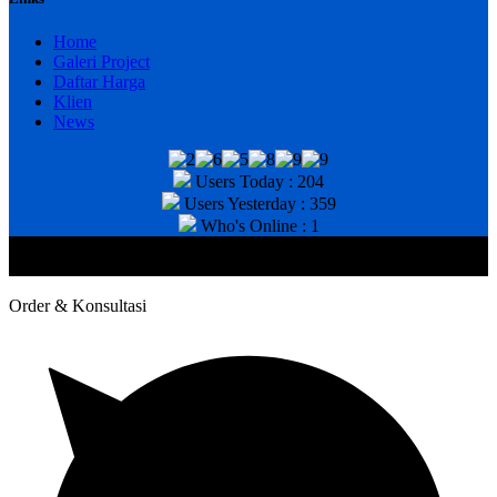
Home
Galeri Project
Daftar Harga
Klien
News
Users Today : 204
Users Yesterday : 359
Who's Online : 1
@2020 CV. HANAN TEKNIK . CALL/WA : 081343812803. Telp
Kantor : (031) 8943518
Order & Konsultasi