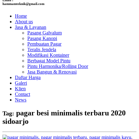
hammamteknik@gmail.com
Home
About us
Jasa & Layanan
Pasang Galvalum
Pasang Kanopi
Pembuatan Pagar
Teralis Jendela
Modifikasi Kontainer
Berbagai Model Pintu
Pintu Harmonika/Rolling Door
Jasa Bangun & Renovasi
Daftar Harga
Galeri
Klien
Contact
News
pagar besi minimalis terbaru 2020
Tag:
sidoarjo