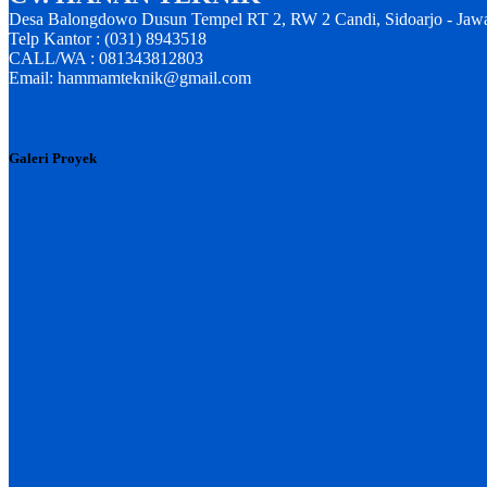
Desa Balongdowo Dusun Tempel RT 2, RW 2 Candi, Sidoarjo - Jaw
Telp Kantor : (031) 8943518
CALL/WA : 081343812803
Email: hammamteknik@gmail.com
Galeri Proyek