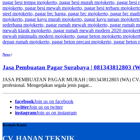
News
|
Jasa Pembuatan Pagar Surabaya | 081343812803 (
JASA PEMBUATAN PAGAR MURAH | 081343812803 (WA) CV. HANAN T
profesional. Mengerjakan segala jenis pagar...
facebook
Join us on facebook
twitter
Join us on twitter
instagram
Join us on instagram
Kontak Kami
CV. HANAN TEKNIK