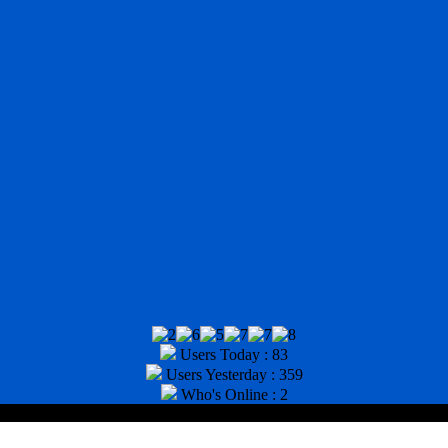
Users Today : 83
Users Yesterday : 359
Who's Online : 2
tor : (031) 8943518