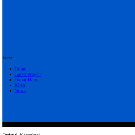
Links
Home
Galeri Project
Daftar Harga
Klien
News
@2020 CV. HANAN TEKNIK . CALL/WA : 081343812803. Telp Kan