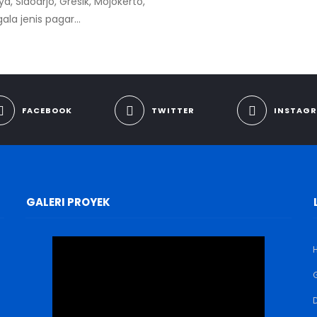
 Sidoarjo, Gresik, Mojokerto,
la jenis pagar...
FACEBOOK
TWITTER
INSTAG
GALERI PROYEK