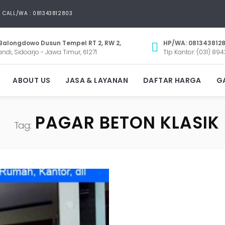
CALL/WA : 081343812803
Balongdowo Dusun Tempel RT 2, RW 2,
HP/WA: 081343812
andi, Sidoarjo - Jawa Timur, 61271
Tlp Kantor: (031) 894
ABOUT US
JASA & LAYANAN
DAFTAR HARGA
GA
PAGAR BETON KLASIK
Tag: