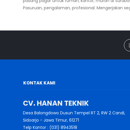
pasang pagar untuk rumah, kantor, murah di Surabaya,
Pasuruan, pengalaman, profesional. Mengerjakan sega
KONTAK KAMI
CV. HANAN TEKNIK
Desa Balongdowo Dusun Tempel RT 2, RW 2 Candi,
Sidoarjo - Jawa Timur, 61271
Telp Kantor : (031) 8943518