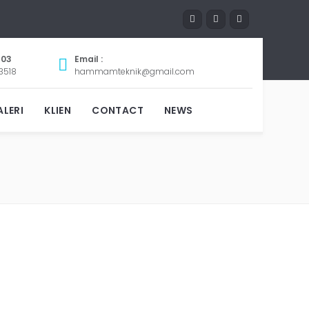
803
Email :
3518
hammamteknik@gmail.com
LERI
KLIEN
CONTACT
NEWS