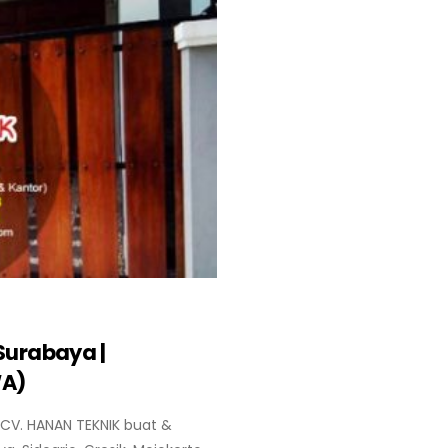
urabaya |
WA)
CV. HANAN TEKNIK buat &