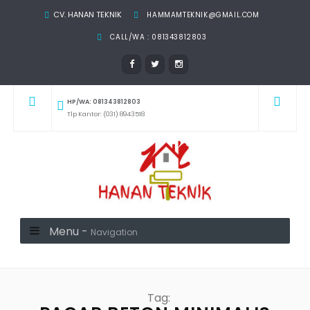
CV. HANAN TEKNIK
HAMMAMTEKNIK@GMAIL.COM
CALL/WA : 081343812803
HP/WA: 081343812803
Tlp Kantor: (031) 8943518
Menu -
Navigation
Tag: