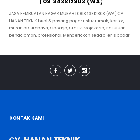
| 081343812803 (WA)
JASA PEMBUATAN PAGAR MURAH | 081343812803 (WA) CV.
HANAN TEKNIK buat & pasang pagar untuk rumah, kantor,
murah di Surabaya, Sidoarjo, Gresik, Mojokerto, Pasuruan,
pengalaman, profesional. Mengerjakan segala jenis pagar...
KONTAK KAMI
CV. HANAN TEKNIK