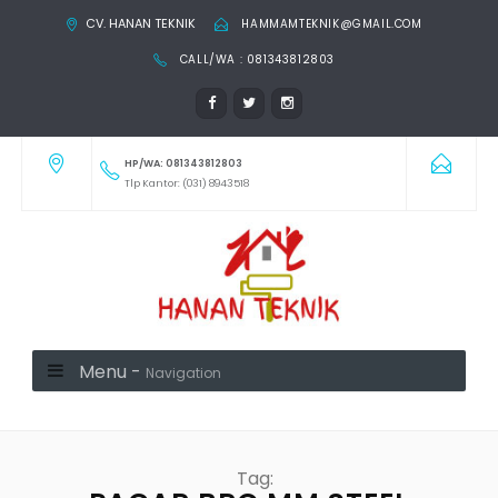
CV. HANAN TEKNIK
HAMMAMTEKNIK@GMAIL.COM
CALL/WA : 081343812803
HP/WA: 081343812803
Tlp Kantor: (031) 8943518
Menu -
Navigation
Tag: