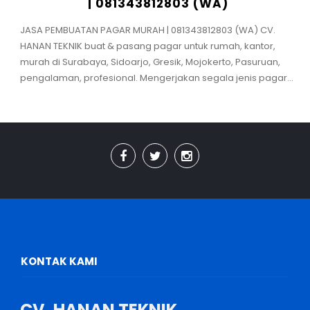
| 081343812803 (WA)
JASA PEMBUATAN PAGAR MURAH | 081343812803 (WA) CV.
HANAN TEKNIK buat & pasang pagar untuk rumah, kantor,
murah di Surabaya, Sidoarjo, Gresik, Mojokerto, Pasuruan,
pengalaman, profesional. Mengerjakan segala jenis pagar...
KONTAK KAMI
CV. HANAN TEKNIK