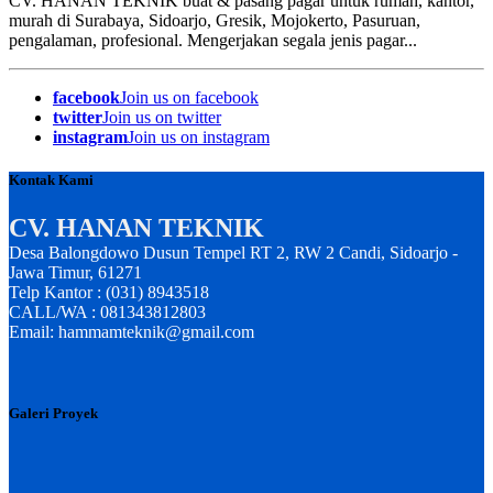
CV. HANAN TEKNIK buat & pasang pagar untuk rumah, kantor,
murah di Surabaya, Sidoarjo, Gresik, Mojokerto, Pasuruan,
pengalaman, profesional. Mengerjakan segala jenis pagar...
facebook
Join us on facebook
twitter
Join us on twitter
instagram
Join us on instagram
Kontak Kami
CV. HANAN TEKNIK
Desa Balongdowo Dusun Tempel RT 2, RW 2 Candi, Sidoarjo -
Jawa Timur, 61271
Telp Kantor : (031) 8943518
CALL/WA : 081343812803
Email: hammamteknik@gmail.com
Galeri Proyek