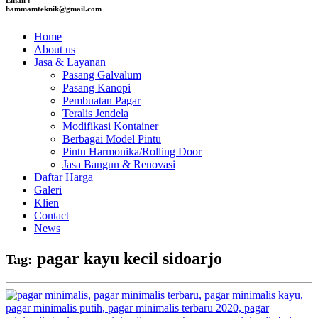
hammamteknik@gmail.com
Home
About us
Jasa & Layanan
Pasang Galvalum
Pasang Kanopi
Pembuatan Pagar
Teralis Jendela
Modifikasi Kontainer
Berbagai Model Pintu
Pintu Harmonika/Rolling Door
Jasa Bangun & Renovasi
Daftar Harga
Galeri
Klien
Contact
News
pagar kayu kecil sidoarjo
Tag: