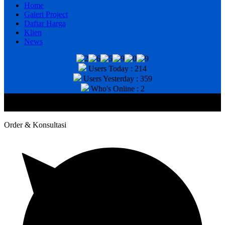
Home
Galeri Project
Daftar Harga
Klien
News
Users Today : 214
Users Yesterday : 359
Who's Online : 2
@2020 CV. HANAN TEKNIK . CALL/WA : 081343812803. Telp
Kantor : (031) 8943518
Order & Konsultasi