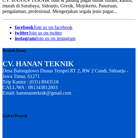
CV. HANAN TEKNIK buat & pasang pagar untuk rumah, kantor,
murah di Surabaya, Sidoarjo, Gresik, Mojokerto, Pasuruan,
pengalaman, profesional. Mengerjakan segala jenis pagar...
facebook
Join us on facebook
twitter
Join us on twitter
instagram
Join us on instagram
Kontak Kami
CV. HANAN TEKNIK
Desa Balongdowo Dusun Tempel RT 2, RW 2 Candi, Sidoarjo -
Jawa Timur, 61271
Telp Kantor : (031) 8943518
CALL/WA : 081343812803
Email: hammamteknik@gmail.com
Galeri Proyek