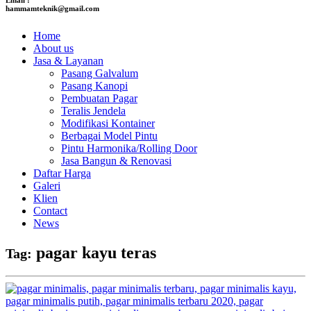
hammamteknik@gmail.com
Home
About us
Jasa & Layanan
Pasang Galvalum
Pasang Kanopi
Pembuatan Pagar
Teralis Jendela
Modifikasi Kontainer
Berbagai Model Pintu
Pintu Harmonika/Rolling Door
Jasa Bangun & Renovasi
Daftar Harga
Galeri
Klien
Contact
News
pagar kayu teras
Tag: