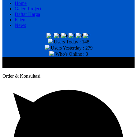
Home
Galeri Project
Daftar Harga
Klien
News
Users Today : 148
Users Yesterday : 279
Who's Online : 3
@2020 CV. HANAN TEKNIK . CALL/WA : 081343812803. Telp
Kantor : (031) 8943518
Order & Konsultasi